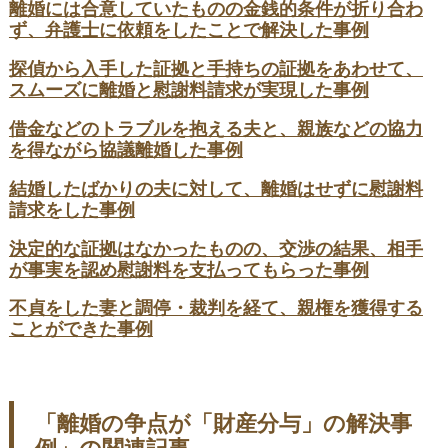
離婚には合意していたものの金銭的条件が折り合わ
ず、弁護士に依頼をしたことで解決した事例
探偵から入手した証拠と手持ちの証拠をあわせて、
スムーズに離婚と慰謝料請求が実現した事例
借金などのトラブルを抱える夫と、親族などの協力
を得ながら協議離婚した事例
結婚したばかりの夫に対して、離婚はせずに慰謝料
請求をした事例
決定的な証拠はなかったものの、交渉の結果、相手
が事実を認め慰謝料を支払ってもらった事例
不貞をした妻と調停・裁判を経て、親権を獲得する
ことができた事例
「離婚の争点が「財産分与」の解決事