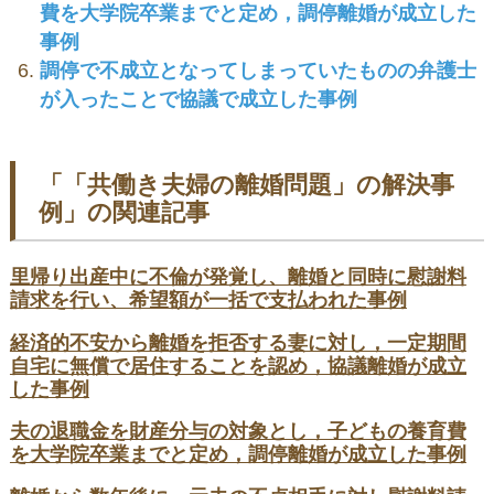
費を大学院卒業までと定め，調停離婚が成立した
事例
調停で不成立となってしまっていたものの弁護士
が入ったことで協議で成立した事例
「「共働き夫婦の離婚問題」の解決事
例」の関連記事
里帰り出産中に不倫が発覚し、離婚と同時に慰謝料
請求を行い、希望額が一括で支払われた事例
経済的不安から離婚を拒否する妻に対し，一定期間
自宅に無償で居住することを認め，協議離婚が成立
した事例
夫の退職金を財産分与の対象とし，子どもの養育費
を大学院卒業までと定め，調停離婚が成立した事例