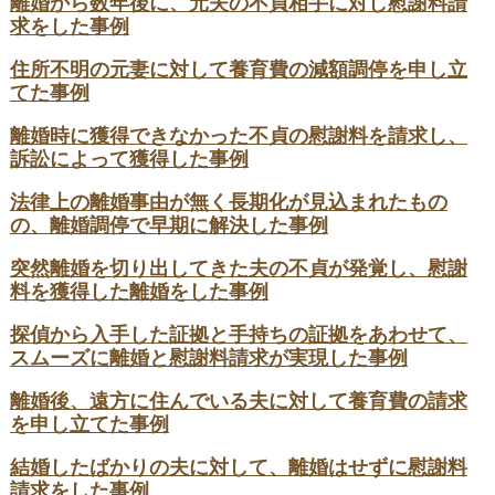
離婚から数年後に、元夫の不貞相手に対し慰謝料請
求をした事例
住所不明の元妻に対して養育費の減額調停を申し立
てた事例
離婚時に獲得できなかった不貞の慰謝料を請求し、
訴訟によって獲得した事例
法律上の離婚事由が無く長期化が見込まれたもの
の、離婚調停で早期に解決した事例
突然離婚を切り出してきた夫の不貞が発覚し、慰謝
料を獲得した離婚をした事例
探偵から入手した証拠と手持ちの証拠をあわせて、
スムーズに離婚と慰謝料請求が実現した事例
離婚後、遠方に住んでいる夫に対して養育費の請求
を申し立てた事例
結婚したばかりの夫に対して、離婚はせずに慰謝料
請求をした事例