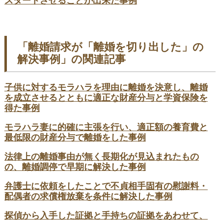
スタートさせることが出来た事例
「離婚請求が「離婚を切り出した」の
解決事例」の関連記事
子供に対するモラハラを理由に離婚を決意し、離婚
を成立させるとともに適正な財産分与と学資保険を
得た事例
モラハラ妻に的確に主張を行い、適正額の養育費と
最低限の財産分与で離婚をした事例
法律上の離婚事由が無く長期化が見込まれたもの
の、離婚調停で早期に解決した事例
弁護士に依頼をしたことで不貞相手固有の慰謝料・
配偶者の求償権放棄を条件に解決した事例
探偵から入手した証拠と手持ちの証拠をあわせて、