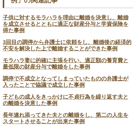
例」の関連記事
子供に対するモラハラを理由に離婚を決意し、離婚
を成立させるとともに適正な財産分与と学資保険を
得た事例
3回目の調停から弁護士に依頼をし、離婚後の経済的
不安を解決した上で離婚することができた事例
モラハラ妻に的確に主張を行い、適正額の養育費と
最低限の財産分与で離婚をした事例
調停で不成立となってしまっていたものの弁護士が
入ったことで協議で成立した事例
子どもの成人をきっかけに不貞行為を繰り返す夫と
の離婚を決意した事例
長年連れ添ってきた夫との離婚をし、第二の人生を
スタートさせることが出来た事例