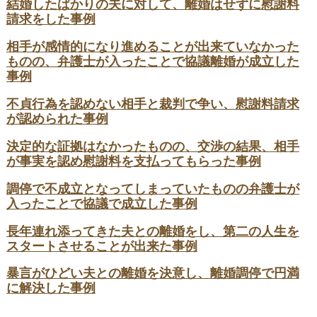
結婚したばかりの夫に対して、離婚はせずに慰謝料
請求をした事例
相手が感情的になり進めることが出来ていなかった
ものの、弁護士が入ったことで協議離婚が成立した
事例
不貞行為を認めない相手と裁判で争い、慰謝料請求
が認められた事例
決定的な証拠はなかったものの、交渉の結果、相手
が事実を認め慰謝料を支払ってもらった事例
調停で不成立となってしまっていたものの弁護士が
入ったことで協議で成立した事例
長年連れ添ってきた夫との離婚をし、第二の人生を
スタートさせることが出来た事例
暴言がひどい夫との離婚を決意し、離婚調停で円満
に解決した事例