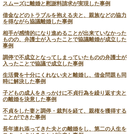
スムーズに離婚と慰謝料請求が実現した事例
借金などのトラブルを抱える夫と、親族などの協力
を得ながら協議離婚した事例
相手が感情的になり進めることが出来ていなかった
ものの、弁護士が入ったことで協議離婚が成立した
事例
調停で不成立となってしまっていたものの弁護士が
入ったことで協議で成立した事例
生活費を十分にくれない夫と離婚し、借金問題も同
時に解決した事例
子どもの成人をきっかけに不貞行為を繰り返す夫と
の離婚を決意した事例
不貞をした妻と調停・裁判を経て、親権を獲得する
ことができた事例
長年連れ添ってきた夫との離婚をし、第二の人生を