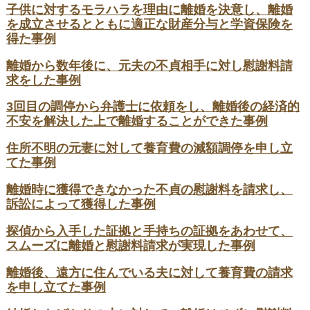
子供に対するモラハラを理由に離婚を決意し、離婚
を成立させるとともに適正な財産分与と学資保険を
得た事例
離婚から数年後に、元夫の不貞相手に対し慰謝料請
求をした事例
3回目の調停から弁護士に依頼をし、離婚後の経済的
不安を解決した上で離婚することができた事例
住所不明の元妻に対して養育費の減額調停を申し立
てた事例
離婚時に獲得できなかった不貞の慰謝料を請求し、
訴訟によって獲得した事例
探偵から入手した証拠と手持ちの証拠をあわせて、
スムーズに離婚と慰謝料請求が実現した事例
離婚後、遠方に住んでいる夫に対して養育費の請求
を申し立てた事例