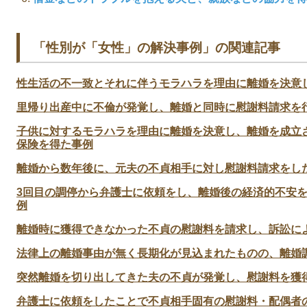
「性別が「女性」の解決事例」の関連記事
性生活の不一致とそれに伴うモラハラを理由に離婚を決意
里帰り出産中に不倫が発覚し、離婚と同時に慰謝料請求を
子供に対するモラハラを理由に離婚を決意し、離婚を成立
保険を得た事例
離婚から数年後に、元夫の不貞相手に対し慰謝料請求をし
3回目の調停から弁護士に依頼をし、離婚後の経済的不安
例
離婚時に獲得できなかった不貞の慰謝料を請求し、訴訟に
法律上の離婚事由が無く長期化が見込まれたものの、離婚
突然離婚を切り出してきた夫の不貞が発覚し、慰謝料を獲
弁護士に依頼をしたことで不貞相手固有の慰謝料・配偶者