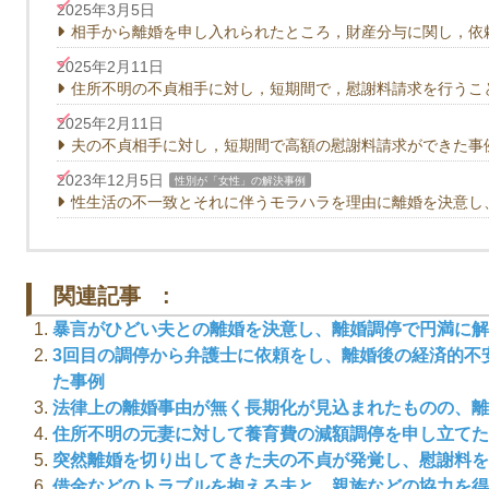
2025年3月5日
相手から離婚を申し入れられたところ，財産分与に関し，依
2025年2月11日
住所不明の不貞相手に対し，短期間で，慰謝料請求を行うこ
2025年2月11日
夫の不貞相手に対し，短期間で高額の慰謝料請求ができた事
2023年12月5日
性別が「女性」の解決事例
性生活の不一致とそれに伴うモラハラを理由に離婚を決意し
関連記事 :
暴言がひどい夫との離婚を決意し、離婚調停で円満に解
3回目の調停から弁護士に依頼をし、離婚後の経済的不
た事例
法律上の離婚事由が無く長期化が見込まれたものの、離
住所不明の元妻に対して養育費の減額調停を申し立てた
突然離婚を切り出してきた夫の不貞が発覚し、慰謝料を
借金などのトラブルを抱える夫と、親族などの協力を得