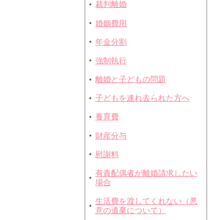
裁判離婚
婚姻費用
年金分割
強制執行
離婚と子どもの問題
子どもを連れ去られた方へ
養育費
財産分与
慰謝料
有責配偶者が離婚請求したい
場合
生活費を渡してくれない（悪
意の遺棄について）