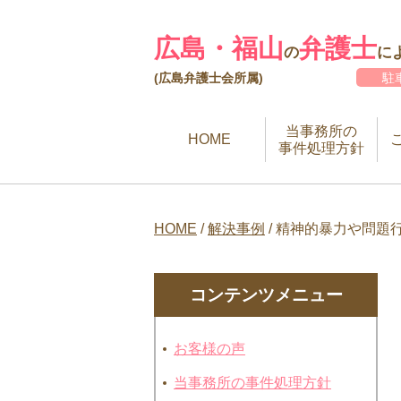
広島・福山
弁護士
の
に
(広島弁護士会所属)
駐
当事務所の
HOME
事件処理方針
HOME
/
解決事例
/
精神的暴力や問題
コンテンツメニュー
お客様の声
当事務所の事件処理方針