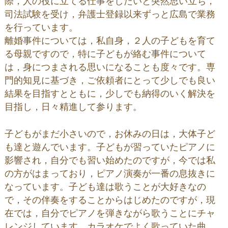
際，人の役に立てる仕事をしたいと突然思い立ち，
司法試験を受け，弁護士登録以来ずっと広島で業務
を行っています。
離婚事件については，私自身，２人の子どもを育て
る母親ですので，特に子どもが絡む事件について
は，身につまされる思いになることも度々です。専
門的知見に基づき，ご依頼者にとって少しでも良い
結果を目指すとともに，少しでも納得のいく解決を
目指し，日々精進して参ります。
子どもがまだ小さいので，お休みの日は，大体子ど
も達と遊んでいます。子どもが習っていたピアノに
影響され，自分でも習い始めたのですが，今では私
の方がはまっており，ピアノ演奏が一番の息抜きに
なっています。子ども達は歌うことが大好きなの
で，その伴奏をすることからはじめたのですが，現
在では，自分でピアノを弾きながら歌うことにチャ
レンジしています。カラオケでよく歌っていた曲