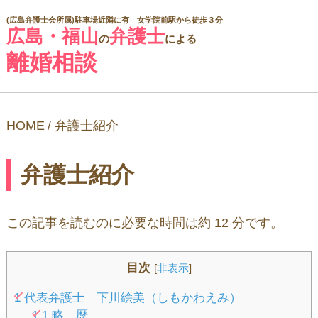
(広島弁護士会所属)
駐車場近隣に有 女学院前駅から徒歩３分
広島・福山
弁護士
の
による
離婚相談
HOME
/
弁護士紹介
弁護士紹介
この記事を読むのに必要な時間は約 12 分です。
目次
[
非表示
]
1
代表弁護士 下川絵美（しもかわえみ）
1.1
略 歴