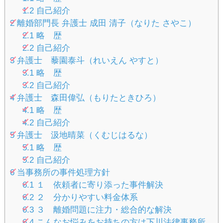
1.2
自己紹介
2
離婚部門長 弁護士 成田 清子（なりた さやこ）
2.1
略 歴
2.2
自己紹介
3
弁護士 藜園泰斗（れいえん やすと）
3.1
略 歴
3.2
自己紹介
4
弁護士 森田偉弘（もりたときひろ）
4.1
略 歴
4.2
自己紹介
5
弁護士 汲地晴菜（くむじはるな）
5.1
略 歴
5.2
自己紹介
6
当事務所の事件処理方針
6.1
１ 依頼者に寄り添った事件解決
6.2
２ 分かりやすい料金体系
6.3
３ 離婚問題に注力・総合的な解決
6.4
こんなお悩みをお持ちの方は下川法律事務所