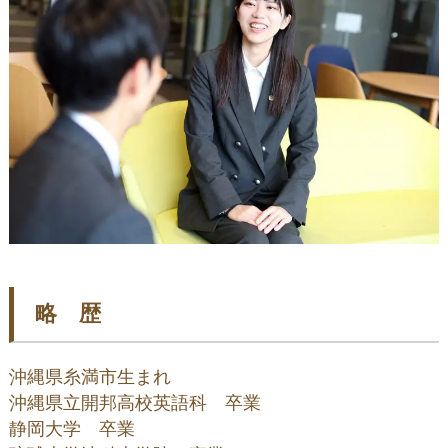
略 歴
沖縄県糸満市生まれ

沖縄県立開邦高校英語科　卒業

静岡大学　卒業
