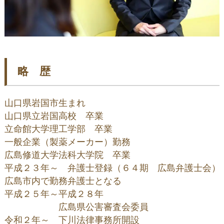
略 歴
山口県岩国市生まれ

山口県立岩国高校　卒業

立命館大学理工学部　卒業

一般企業（製薬メーカー）勤務

広島修道大学法科大学院　卒業

平成２３年～　弁護士登録（６４期　広島弁護士会）

広島市内で勤務弁護士となる

平成２５年～平成２８年

　　　　　　広島県公害審査会委員

令和２年～　下川法律事務所開設
