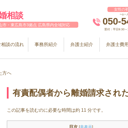
女性の初
婚相談
〜お一
050-5
山市・東広島市3拠点 広島県内全域対応
受付：平日9:30～12
ご相談の流れ
事務所紹介
弁護士紹介
弁護士費
た方へ
有責配偶者から離婚請求され
この記事を読むのに必要な時間は約 11 分です。
目次
[
非表示
]