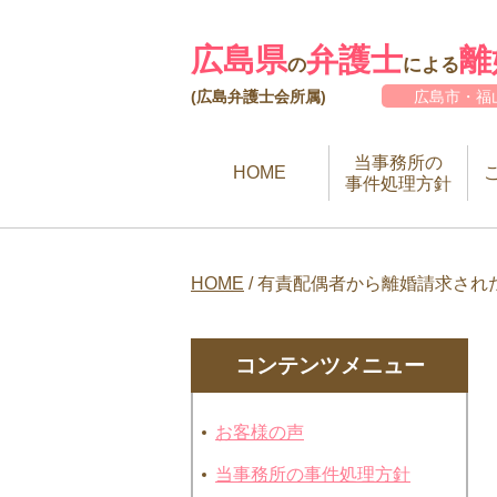
広島県
弁護士
離
の
による
(広島弁護士会所属)
広島市・福
当事務所の
HOME
事件処理方針
HOME
/
有責配偶者から離婚請求され
コンテンツメニュー
お客様の声
当事務所の事件処理方針