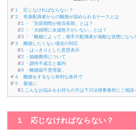
1
１ 応じなければならない？
2
２ 有責配偶者からの離婚が認められるケースとは
2.1
・「別居期間が相当長期」とは？
2.2
・「夫婦間に未成熟子がいない」とは？
2.3
・「離婚によって，相手方配偶者が過酷な状態になら
3
３ 離婚したくない場合の対応
3.1
・はっきりとした意思表示
3.2
・婚姻費用について
3.3
・調停不成立と裁判
3.4
・離婚届不受理届，
4
４ 離婚をするなら有利な条件で
5
５ 最後に
5.1
こんなお悩みをお持ちの方は下川法律事務所にご相談
１ 応じなければならない？