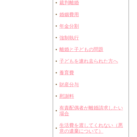
裁判離婚
婚姻費用
年金分割
強制執行
離婚と子どもの問題
子どもを連れ去られた方へ
養育費
財産分与
慰謝料
有責配偶者が離婚請求したい
場合
生活費を渡してくれない（悪
意の遺棄について）