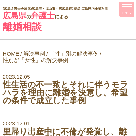
(広島弁護士会所属)
広島市・福山市・東広島市3拠点 広島県内全域対応
menu
広島県
弁護士
の
による
離婚相談
HOME
/
解決事例
/
「性」別の解決事例
/
性別が「女性」の解決事例
2023.12.05
性生活の不一致とそれに伴うモラ
ハラを理由に離婚を決意し、希望
の条件で成立した事例
2023.12.01
里帰り出産中に不倫が発覚し、離