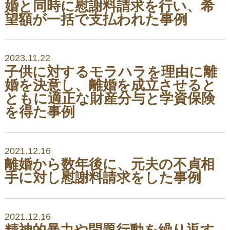
婚と同時に慰謝料請求を行い、希
望額が一括で支払われた事例
2023.11.22
子供に対するモラハラを理由に離
婚を決意し、離婚を成立させると
ともに適正な財産分与と学資保険
を得た事例
2021.12.16
離婚から数年後に、元夫の不貞相
手に対し慰謝料請求をした事例
2021.12.16