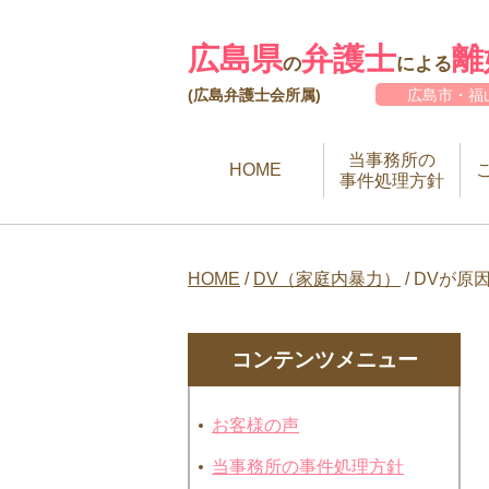
広島県
弁護士
離
の
による
(広島弁護士会所属)
広島市・福
当事務所の
HOME
事件処理方針
HOME
/
DV（家庭内暴力）
/
DVが原
コンテンツメニュー
お客様の声
当事務所の事件処理方針