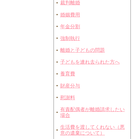
裁判離婚
婚姻費用
年金分割
強制執行
離婚と子どもの問題
子どもを連れ去られた方へ
養育費
財産分与
慰謝料
有責配偶者が離婚請求したい
場合
生活費を渡してくれない（悪
意の遺棄について）