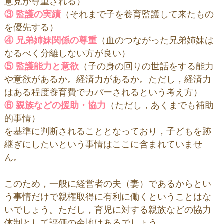
意見が尊重される）
③ 監護の実績
（それまで子を養育監護して来たもの
を優先する）
④ 兄弟姉妹関係の尊重
（血のつながった兄弟姉妹は
なるべく分離しない方が良い）
⑤ 監護能力と意欲
（子の身の回りの世話をする能力
や意欲があるか。経済力があるか。ただし，経済力
はある程度養育費でカバーされるという考え方）
⑥ 親族などの援助・協力
（ただし，あくまでも補助
的事情）
を基準に判断されることとなっており，子どもを跡
継ぎにしたいという事情はここに含まれていませ
ん。
このため，一般に経営者の夫（妻）であるからとい
う事情だけで親権取得に有利に働くということはな
いでしょう。ただし，育児に対する親族などの協力
体制として評価の余地はあるでしょう。