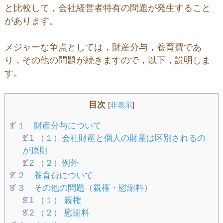
と比較して，会社経営者特有の問題が発生すること
があります。
メジャーな争点としては，財産分与，養育費であ
り，その他の問題が続きますので，以下，説明しま
す。
目次
[
非表示
]
1
１ 財産分与について
1.1
（１）会社財産と個人の財産は区別されるの
が原則
1.2
（２）例外
2
２ 養育費について
3
３ その他の問題（親権・慰謝料）
3.1
（１） 親権
3.2
（２） 慰謝料