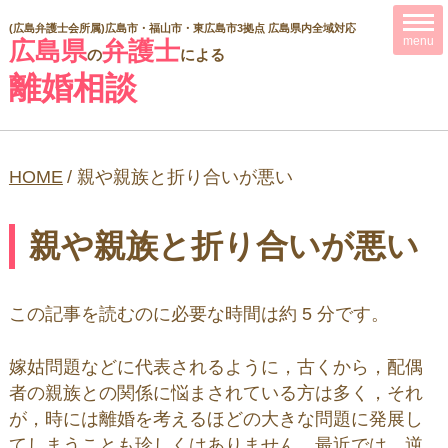
(広島弁護士会所属)
広島市・福山市・東広島市3拠点 広島県内全域対応
menu
広島県
弁護士
の
による
離婚相談
HOME
/
親や親族と折り合いが悪い
親や親族と折り合いが悪い
この記事を読むのに必要な時間は約 5 分です。
嫁姑問題などに代表されるように，古くから，配偶
者の親族との関係に悩まされている方は多く，それ
が，時には離婚を考えるほどの大きな問題に発展し
てしまうことも珍しくはありません。最近では，逆