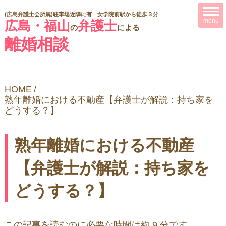
(広島弁護士会所属)
駐車場近隣に有 女学院前駅から徒歩３分
menu
広島・福山
弁護士
の
による
離婚相談
HOME
/
熟年離婚における不動産【弁護士が解説：持ち家を
どうする？】
熟年離婚における不動産
【弁護士が解説：持ち家を
どうする？】
この記事を読むのに必要な時間は約 9 分です。