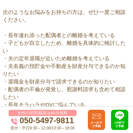
次のようなお悩みをお持ちの方は、ぜひ一度ご相談
ください。
・長年連れ添った配偶者との離婚を考えている
・子どもが自立したため、離婚を具体的に検討した
い
・夫の定年退職が近いため離婚を考えている
・夫名義の預貯金や不動産を財産分与できるのか知
りたい
・退職金を財産分与で請求できるのか知りたい
・配偶者の不倫が発覚し、慰謝料請求も含めて相談
したい
・長年モラハラやDVに悩んでいる
・相手と直接話し合うことが精神的に負担である
女性の初回相談は45分無料
050-5497-9811
・離婚後の生活費や住まいに不安がある
・相手が財産を隠しているのではないかと感じてい
受付：平日9:30～12:00/13:00～18:00