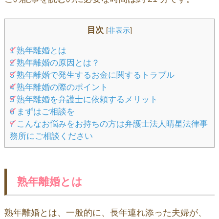
目次
[
非表示
]
1
熟年離婚とは
2
熟年離婚の原因とは？
3
熟年離婚で発生するお金に関するトラブル
4
熟年離婚の際のポイント
5
熟年離婚を弁護士に依頼するメリット
6
まずはご相談を
7
こんなお悩みをお持ちの方は弁護士法人晴星法律事
務所にご相談ください
熟年離婚とは
熟年離婚とは、一般的に、長年連れ添った夫婦が、