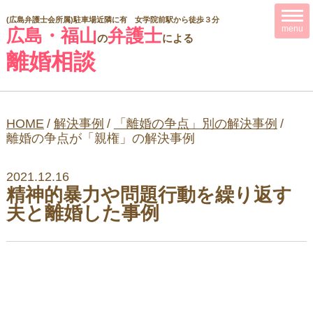
(広島弁護士会所属)
駐車場近隣に有 女学院前駅から徒歩３分
menu
広島・福山
弁護士
の
による
離婚相談
HOME
/
解決事例
/
「離婚の争点」別の解決事例
/
離婚の争点が「親権」の解決事例
2021.12.16
精神的暴力や問題行動を繰り返す
夫と離婚した事例